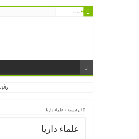
وَالَّذِ
وَالَّذِ
إِلَّا 
الرئيسية
»
علماء داريا
إِنَّ ا
علماء داريا
تَعْرُجُ