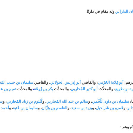
ن الداراني
وله مقام في داريّا
شهرهم:
أبو قِلابة الجَرْمي
، والقاضي
أبو إدريس الخَولاني
، والقاضي
سليمان بن حبيب المُ
ية بن طويع
، والمحدِّث
أبو كثير المُحاربي
، والمحدِّث
بكر بن زُرعَة
،
والمحدِّث
تميم بن عطي
ا:
سليمان بن داود اللَّخْمي
، و
سالم بن عبد الله المُحاربي
، و
كُلثوم بن زياد المُحاربي
، و
سع
ابر
، و
عَمرو بن شَراحيل
، و
يزيد بن سعيد
، و
القاسم بن هِزَّان
، و
سليمان بن عُتبة
، و
أحمد ب
م وهم :