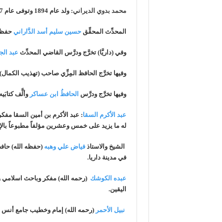
محمد بدوي الديراني
: ولد عام 1894 وتوفى عام 1967 وهو من أشهر الخطاطين في العالم العربي ويلقب بخطاط بلاد الشام ويعد من أبرع من كتب بالخط الفارسي .
المحدِّث المحقِّق
حسين سليم أسد الدَّاراني
حفظه 
وفي (داريَّا) تخرَّج ودرَّس القاضي المحدِّث
عبد الجبّ
وفيها تخرَّج الحافظ المِزِّي صاحب (تهذيب الكمال)
وفيها تخرَّج ودرَّس
الحافظُ ابن عساكر
وألَّف كتابَ
عبد الأكرم السقا
: عبد الأكرم بن أمين السقا مفك
له ما يزيد على خمس وعشرين مؤلفاً مطبوعاً بالإ
الشيخ والاستاذ
فياض علي وهبه
(حفظه الله) حافظ
في مدينة داريا.
عبده الكوشك
(رحمه الله) مفكر وباحث اسلامي و
اليقين.
نبيل الأحمر
(رحمه الله) إمام وخطيب جامع أنس ب