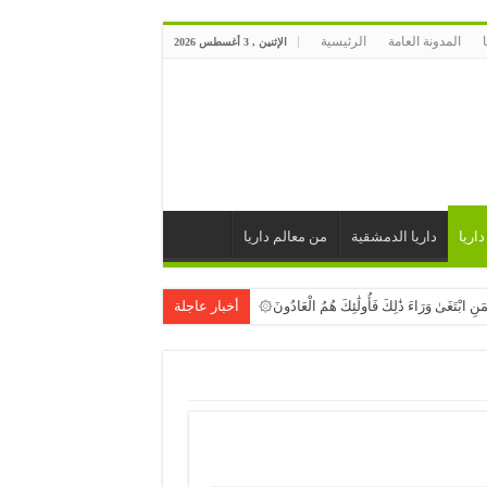
المدونة العامة
الرئيسية
الإثنين , 3 أغسطس 2026
داريا
داريا الدمشقية
من معالم داريا
َنِ ابْتَغَىٰ وَرَاءَ ذَٰلِكَ فَأُولَٰئِكَ هُمُ الْعَادُونَ۞
أخبار عاجلة
ْمُونٍ
َالْمَحْرُومِ۞
 يَرَوْنَهُ بَعِيدًا۞ وَنَرَاهُ قَرِيبًا۞