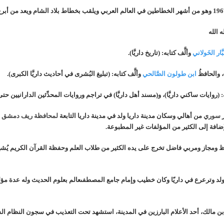
الله
َار الخَولاني
وألَّف كتابه: (تاريخ داريَّا).
، والحافظُ
ابن طولون الصَّالحي
وألَّف كتابه: (تبليغ البُشرى في أحاديث داريَّا الكبرى).
يه: (روايات ساكني داريَّا)، و(مسند أهل داريَّا) في تراجم وروايات المحدِّثين الدارانيين حتى
ر
سوري
من أهالي وسكان مدينة داريا ولد في مدينة داريا التابعة
لمحافظة ريف دمشق
ف
ضافة إلى الكثير من المؤلفات غير المطبوعة.
 ومجاز ومربي فاضل تخرج على يده الكثير من طلاب العلم وحفظة القرآن الكريم يُشه
لد وترعرع في داريّا وكان خطيب وإمام جامع المصطفى
عالم بعلوم الحديث وله عدة مؤل
ن مالك، أحد الأعلام البارزين في المدينة، استشهد تحت التعذيب في سجون النظام ا