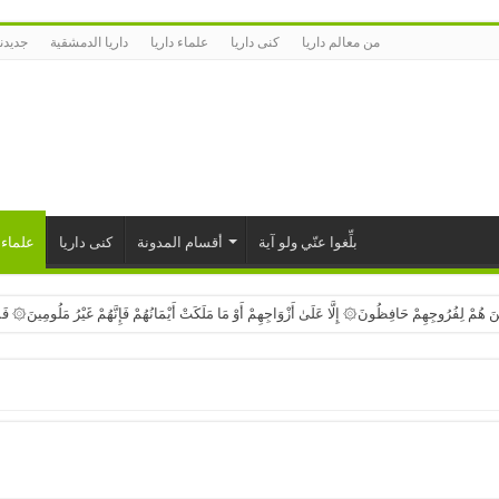
من معالم داريا
كنى داريا
علماء داريا
داريا الدمشقية
جديدنا
بلِّغوا عنّي ولو آية
أقسام المدونة
كنى داريا
علماء 
ينَ هُمْ لِفُرُوجِهِمْ حَافِظُونَ۞ إِلَّا عَلَىٰ أَزْوَاجِهِمْ أَوْ مَا مَلَكَتْ أَيْمَانُهُمْ فَإِنَّهُمْ غَيْرُ مَلُومِينَ۞ فَم
ينَ يُصَدِّقُونَ بِيَوْمِ الدِّينِ۞ وَالَّذِينَ هُم مِّنْ عَذَابِ رَبِّهِم مُّشْفِقُونَ۞ إِنَّ عَذَابَ رَبِّهِمْ غَيْرُ مَأ
الْمُصَلِّينَ۞ الَّذِينَ هُمْ عَلَىٰ صَلَاتِهِمْ دَائِمُونَ۞ وَالَّذِينَ فِي أَمْوَالِهِمْ حَقٌّ مَّعْلُومٌ۞ لِّلسَّائِلِ و
لْإِنسَانَ خُلِقَ هَلُوعًا۞ إِذَا مَسَّهُ الشَّرُّ جَزُوعًا۞ وَإِذَا مَسَّهُ الْخَيْرُ مَنُوعًا۞
 الْمَلَائِكَةُ وَالرُّوحُ إِلَيْهِ فِي يَوْمٍ كَانَ مِقْدَارُهُ خَمْسِينَ أَلْفَ سَنَةٍ۞ فَاصْبِرْ صَبْرًا جَمِيلًا۞ إِنَّهُمْ