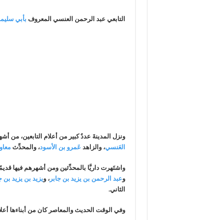
التابعي عبد الرحمن العنسي المعروف
بأبي سليما
ونزل المدينةَ عددٌ كبير من أعلام التابعين، من أ
العَنسي
، والزاهد
عَمرو بن الأسود
، والمحدِّث
معاو
واشتَهرت داريَّا بالمحدِّثين ومن أشهرهم فيها قديمً
و
عبد الرحمن بن يزيد بن جابر
، و
يزيد بن يزيد بن ج
الثاني.
وفي الوقت الحديث والمعاصر كان من أبناءها أعلا