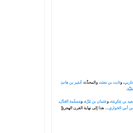
حاربي
، و
ثابت بن معبَد
، والمحدِّث
عُمَير بن هانئ
َّة
.
يد بن عِكرِمَة
، و
عثمان بن مُرَّة
، و
مَسلَمة العَدْل
،
ن أبي الحَواري
… هذا إلى نهاية القرن الهجريِّ