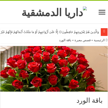
وَالَّذِينَ هُمْ لِفُرُوجِهِمْ حَافِظُونَ۞ إِلَّا عَلَىٰ أَزْوَاجِهِمْ أَوْ مَا مَلَكَتْ أَيْمَانُهُمْ فَإِنَّهُمْ غَيْ
الرئيسية
»
قصص معبرة
»
باقة الورد
باقة الورد