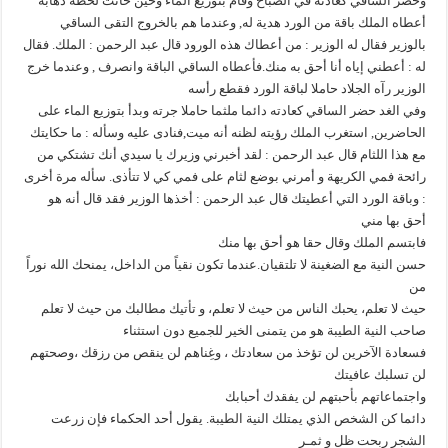
وحضر الساقي كعادته في الصباح وقام بتوزيع الماء وحين حانت لحظة ذهابه
أعطاه الملك باقة من الورد هدية له, وعندما هم بالخروج التقى الساقي
بالوزير فقال له الوزير : من أعطاك هذه الورود قال عبد الرحمن : الملك. فقال
له : أعطني إياه أنا أحق به منك.فأعطاه الساقي الباقة وانصرف , وعندما خرج
الوزير رآه الجلاد حاملا لباقة الورد فقطع رأسه
وفي الغد حضر الساقي كعادته دائما ملثما حاملا جرته وبدأ بتوزيع الماء على
الحاضرين, استغرب الملك رؤيته لظنه أنه ميت,فنادى عليه وسأله : ما حكايتك
مع هذا اللثام قال عبد الرحمن : لقد أخبرني وزيرك يا سيدي أنك تشتكي من
رائحة فمي الكريهة و أمرني بوضع لثام على فمي كي لا تتأذى. سأله مرة أخرى
: وباقة الورد التي أعطيتك قال عبد الرحمن : أخذها الوزير فقد قال أنه هو
أحق بها مني
فابتسم الملك وقال حقا هو أحق بها منك
حسن النية مع الضغينة لا تلتقيان.عندما تكون نقياً من الداخل، يمنحك الله نوراً
من
حيث لا تعلم، يحبك الناس من حيث لا تعلم، و تأتيك مطالبك من حيث لا تعلم
صاحب النية الطيبة هو من يتمنى الخير للجميع دون استثناء
فسعادة الآخرين لن تؤخذ من سعادتك ، وغِناهم لن ينقص من رزقك ،وصحتهم
لن تسلبك عافيتك
واجتماعاتهم بأحبتهم لن يفقدك أحبابك
دائما كن الشخص الذي يمتلك النية الطيبة. يقول أحد الحكماء فإن زرعت
الشجر ربحت ظل و ثمـر