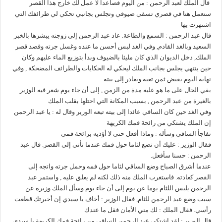
قال الملك لعبد الرحمن : من اليوم فصاعدا لا عمل لك خارج هذا القصر
ستعمل هنا في قصري تسقي ضيوفي وتجلس بجانبي تحكي لي طرائفك التي
اشتهرت بها
قال عبد الرحمن : السمع والطاعة. عاد عبد الرحمن إلى زوجته يبشرها بالخبر
السعيد وبالغد القادم, وفي الغد لبس أحسن ما عنده وغسل جرته وقصد قصر
الملك, دخل الديوان الذي كان مليئا بالضيوف وبدأ بتوزيع الماء عليهم وكان
حين ينتهي يجلس بجانب الملك ليحكي له الحكايات والطرائف المضحكة , وفي
نهاية اليوم يقبض ثمن تعبه ويغادر إلى بيته
بقي الحال على ما هو عليه مدة من الزمن , إلى أن جاء يوم شعر فيه الوزير
بالغيرة من عبد الرحمن , بسبب المكانة التي احتلها بقلب الملك
وفي الغد حين كان الساقي عائدا إلى بيته تبعه الوزير وقال له : يا عبد الرحمن
إن الملك يشتكي من رائحة فمك الكريهة
تفاجأ الساقي وسأله : وماذا أفعل حتى لا أؤذيه برائحة فمي
فقال الوزير : عليك أن تضع لثاما حول فمك عندما تأتي إلى القصر. قال عبد
الرحمن : حسنا سأفعل.
عندما أشرق الصباح وضع الساقي لثاما حول فمه وحمل جرته واتجه إلى
القصر كعادته. فاستغرب الملك منه ذلك لكنه لم يعلق عليه , واستمر عبد
الرحمن يلبس اللثام يوما عن يوم إلى أن جاء يوم وسأل الملك وزيره عن
سبب وضع عبد الرحمن للثام, فقال الوزير : أخاف يا سيدي إن أخبرتك قطعت
رأسي. فقال الملك : لك مني الأمان فقل ما عندك
قال الوزير : لقد اشتكى عبد الرحمن الساقي من رائحة فمك الكريهة يا سيدي