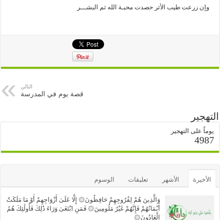
وإن زرعت طيب الأثر حصدت محبـة الله ثم البشـــر
التالي
قصة يوم في المدرسة
التهجير
يوماً على التهجير
4987
الأخيرة
الأشهر
تعليقات
الوسوم
وَالَّذِينَ هُمْ لِفُرُوجِهِمْ حَافِظُونَ۞ إِلَّا عَلَىٰ أَزْوَاجِهِمْ أَوْ مَا مَلَكَتْ
أَيْمَانُهُمْ فَإِنَّهُمْ غَيْرُ مَلُومِينَ۞ فَمَنِ ابْتَغَىٰ وَرَاءَ ذَٰلِكَ فَأُولَٰئِكَ هُمُ
الْعَادُونَ۞