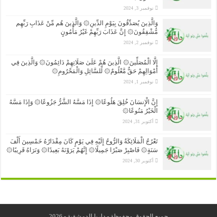
نوفمبر 3, 2024
وَالَّذِينَ يُصَدِّقُونَ بِيَوْمِ الدِّينِ۞ وَالَّذِينَ هُم مِّنْ عَذَابِ رَبِّهِم
مُّشْفِقُونَ۞ إِنَّ عَذَابَ رَبِّهِمْ غَيْرُ مَأْمُونٍ
نوفمبر 2, 2024
إِلَّا الْمُصَلِّينَ۞ الَّذِينَ هُمْ عَلَىٰ صَلَاتِهِمْ دَائِمُونَ۞ وَالَّذِينَ فِي
أَمْوَالِهِمْ حَقٌّ مَّعْلُومٌ۞ لِّلسَّائِلِ وَالْمَحْرُومِ۞
نوفمبر 1, 2024
إِنَّ الْإِنسَانَ خُلِقَ هَلُوعًا۞ إِذَا مَسَّهُ الشَّرُّ جَزُوعًا۞ وَإِذَا مَسَّهُ
الْخَيْرُ مَنُوعًا۞
أكتوبر 31, 2024
تَعْرُجُ الْمَلَائِكَةُ وَالرُّوحُ إِلَيْهِ فِي يَوْمٍ كَانَ مِقْدَارُهُ خَمْسِينَ أَلْفَ
سَنَةٍ۞ فَاصْبِرْ صَبْرًا جَمِيلًا۞ إِنَّهُمْ يَرَوْنَهُ بَعِيدًا۞ وَنَرَاهُ قَرِيبًا۞
أكتوبر 30, 2024
جميع الحقوق محفوظة - داريا الدمشقية - 2026