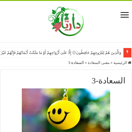
وَالَّذِينَ هُمْ لِفُرُوجِهِمْ حَافِظُونَ۞ إِلَّا عَلَىٰ أَزْوَاجِهِمْ أَوْ مَا مَلَكَتْ أَيْمَانُهُمْ فَإِنَّهُمْ غَيْ
الرئيسية
»
معنى السعادة
»
السعادة-3
السعادة-3