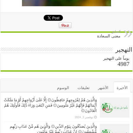
السابق
معنى السعادة
التهجير
يوماً على التهجير
4987
الأخيرة
الأشهر
تعليقات
الوسوم
وَالَّذِينَ هُمْ لِفُرُوجِهِمْ حَافِظُونَ۞ إِلَّا عَلَىٰ أَزْوَاجِهِمْ أَوْ مَا مَلَكَتْ
أَيْمَانُهُمْ فَإِنَّهُمْ غَيْرُ مَلُومِينَ۞ فَمَنِ ابْتَغَىٰ وَرَاءَ ذَٰلِكَ فَأُولَٰئِكَ هُمُ
الْعَادُونَ۞
نوفمبر 3, 2024
وَالَّذِينَ يُصَدِّقُونَ بِيَوْمِ الدِّينِ۞ وَالَّذِينَ هُم مِّنْ عَذَابِ رَبِّهِم
مُّشْفِقُونَ۞ إِنَّ عَذَابَ رَبِّهِمْ غَيْرُ مَأْمُونٍ