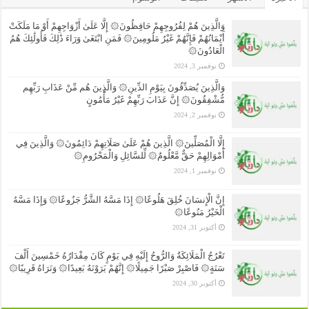
وَالَّذِينَ هُمْ لِفُرُوجِهِمْ حَافِظُونَ۞ إِلَّا عَلَىٰ أَزْوَاجِهِمْ أَوْ مَا مَلَكَتْ
أَيْمَانُهُمْ فَإِنَّهُمْ غَيْرُ مَلُومِينَ۞ فَمَنِ ابْتَغَىٰ وَرَاءَ ذَٰلِكَ فَأُولَٰئِكَ هُمُ
الْعَادُونَ۞
نوفمبر 3, 2024
وَالَّذِينَ يُصَدِّقُونَ بِيَوْمِ الدِّينِ۞ وَالَّذِينَ هُم مِّنْ عَذَابِ رَبِّهِم
مُّشْفِقُونَ۞ إِنَّ عَذَابَ رَبِّهِمْ غَيْرُ مَأْمُونٍ
نوفمبر 2, 2024
إِلَّا الْمُصَلِّينَ۞ الَّذِينَ هُمْ عَلَىٰ صَلَاتِهِمْ دَائِمُونَ۞ وَالَّذِينَ فِي
أَمْوَالِهِمْ حَقٌّ مَّعْلُومٌ۞ لِّلسَّائِلِ وَالْمَحْرُومِ۞
نوفمبر 1, 2024
إِنَّ الْإِنسَانَ خُلِقَ هَلُوعًا۞ إِذَا مَسَّهُ الشَّرُّ جَزُوعًا۞ وَإِذَا مَسَّهُ
الْخَيْرُ مَنُوعًا۞
أكتوبر 31, 2024
تَعْرُجُ الْمَلَائِكَةُ وَالرُّوحُ إِلَيْهِ فِي يَوْمٍ كَانَ مِقْدَارُهُ خَمْسِينَ أَلْفَ
سَنَةٍ۞ فَاصْبِرْ صَبْرًا جَمِيلًا۞ إِنَّهُمْ يَرَوْنَهُ بَعِيدًا۞ وَنَرَاهُ قَرِيبًا۞
أكتوبر 30, 2024