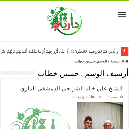
وَالَّذِينَ هُمْ لِفُرُوجِهِمْ حَافِظُونَ۞ إِلَّا عَلَىٰ أَزْوَاجِهِمْ أَوْ مَا مَلَكَتْ أَيْمَانُهُمْ فَإِنَّهُمْ غَيْ
الرئيسية
»
الوسم:
حسين خطاب
أرشيف الوسم :
حسين خطاب
الشيخ علي خالد الشربجي الدمشقي الداري
سبتمبر 14, 2019
مشايخ وعلماء