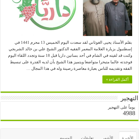
بقلم الأستاذ يحيى الغوثاني لقد سعدت اليوم الخميس 13 محرم 1441 في
إسطنبول بزيارة العلامة المعمر الفقيه الدكتور الشيخ علي بن خالد الشربجي
وكنت قد لقيته في الشام في أحد بساتين داريا قبل 18 سنة وتجدد اللقاء اليوم
فوجدته عالما متبحرا متواضعا ويتميز هذا الشيخ بأن لديه القدرة على تبسيط
الفقه وتقديمه للناس بعبارة معاصرة رصينة وله في هذا المجال …
أكمل القراءة »
التهجير
يوماً على التهجير
4988
الأخيرة
الأشهر
تعليقات
الوسوم