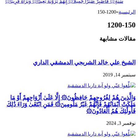
سَنَةٍ۞ فَاصْبِرْ صَبْرًا جَمِيلًا۞ إِنَّهُمْ يَرَوْنَهُ بَعِيدًا۞ وَنَرَاهُ قَرِيبًا۞
الرئيسية
»
1200-150
1200-150
مقالات مشابهة
الشيخ علي خالد الشربجي الدمشقي الداري
سبتمبر 14, 2019
وَالَّذِينَ هُمْ لِفُرُوجِهِمْ حَافِظُونَ۞ إِلَّا عَلَىٰ أَزْوَاجِهِمْ أَوْ مَا
مَلَكَتْ أَيْمَانُهُمْ فَإِنَّهُمْ غَيْرُ مَلُومِينَ۞ فَمَنِ ابْتَغَىٰ وَرَاءَ ذَٰلِكَ
فَأُولَٰئِكَ هُمُ الْعَادُونَ۞
نوفمبر 3, 2024