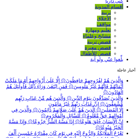
كنى داريا
أقسام المدونة
تربية
الأخلاق
مواقف
تعليم ومهارة
مشايخ وعلماء
قصص تربية
قصص معبرة
قصص للأطفال
بلِّغوا عنّي ولو آية
أخبار عاجلة
وَالَّذِينَ هُمْ لِفُرُوجِهِمْ حَافِظُونَ۞ إِلَّا عَلَىٰ أَزْوَاجِهِمْ أَوْ مَا مَلَكَتْ
أَيْمَانُهُمْ فَإِنَّهُمْ غَيْرُ مَلُومِينَ۞ فَمَنِ ابْتَغَىٰ وَرَاءَ ذَٰلِكَ فَأُولَٰئِكَ هُمُ
الْعَادُونَ۞
وَالَّذِينَ يُصَدِّقُونَ بِيَوْمِ الدِّينِ۞ وَالَّذِينَ هُم مِّنْ عَذَابِ رَبِّهِم
مُّشْفِقُونَ۞ إِنَّ عَذَابَ رَبِّهِمْ غَيْرُ مَأْمُونٍ
إِلَّا الْمُصَلِّينَ۞ الَّذِينَ هُمْ عَلَىٰ صَلَاتِهِمْ دَائِمُونَ۞ وَالَّذِينَ فِي
أَمْوَالِهِمْ حَقٌّ مَّعْلُومٌ۞ لِّلسَّائِلِ وَالْمَحْرُومِ۞
إِنَّ الْإِنسَانَ خُلِقَ هَلُوعًا۞ إِذَا مَسَّهُ الشَّرُّ جَزُوعًا۞ وَإِذَا مَسَّهُ
الْخَيْرُ مَنُوعًا۞
تَعْرُجُ الْمَلَائِكَةُ وَالرُّوحُ إِلَيْهِ فِي يَوْمٍ كَانَ مِقْدَارُهُ خَمْسِينَ أَلْفَ