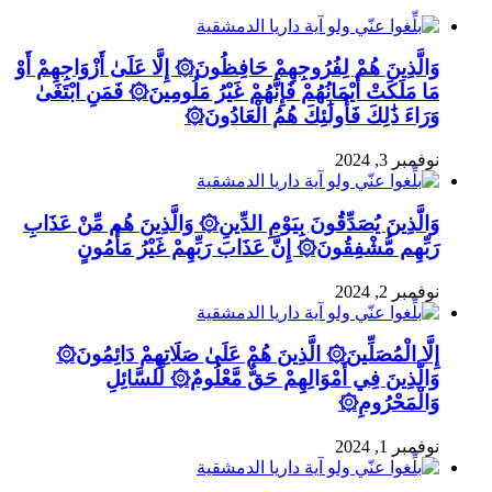
وَالَّذِينَ هُمْ لِفُرُوجِهِمْ حَافِظُونَ۞ إِلَّا عَلَىٰ أَزْوَاجِهِمْ أَوْ
مَا مَلَكَتْ أَيْمَانُهُمْ فَإِنَّهُمْ غَيْرُ مَلُومِينَ۞ فَمَنِ ابْتَغَىٰ
وَرَاءَ ذَٰلِكَ فَأُولَٰئِكَ هُمُ الْعَادُونَ۞
نوفمبر 3, 2024
وَالَّذِينَ يُصَدِّقُونَ بِيَوْمِ الدِّينِ۞ وَالَّذِينَ هُم مِّنْ عَذَابِ
رَبِّهِم مُّشْفِقُونَ۞ إِنَّ عَذَابَ رَبِّهِمْ غَيْرُ مَأْمُونٍ
نوفمبر 2, 2024
إِلَّا الْمُصَلِّينَ۞ الَّذِينَ هُمْ عَلَىٰ صَلَاتِهِمْ دَائِمُونَ۞
وَالَّذِينَ فِي أَمْوَالِهِمْ حَقٌّ مَّعْلُومٌ۞ لِّلسَّائِلِ
وَالْمَحْرُومِ۞
نوفمبر 1, 2024