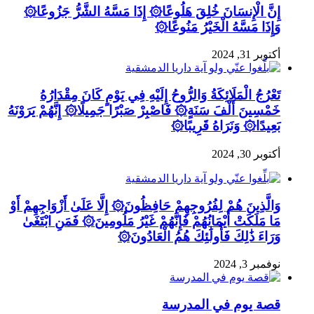
إِنَّ الْإِنسَانَ خُلِقَ هَلُوعًا۞ إِذَا مَسَّهُ الشَّرُّ جَزُوعًا۞
وَإِذَا مَسَّهُ الْخَيْرُ مَنُوعًا۞
أكتوبر 31, 2024
تَعْرُجُ الْمَلَائِكَةُ وَالرُّوحُ إِلَيْهِ فِي يَوْمٍ كَانَ مِقْدَارُهُ
خَمْسِينَ أَلْفَ سَنَةٍ۞ فَاصْبِرْ صَبْرًا جَمِيلًا۞ إِنَّهُمْ يَرَوْنَهُ
بَعِيدًا۞ وَنَرَاهُ قَرِيبًا۞
أكتوبر 30, 2024
وَالَّذِينَ هُمْ لِفُرُوجِهِمْ حَافِظُونَ۞ إِلَّا عَلَىٰ أَزْوَاجِهِمْ أَوْ
مَا مَلَكَتْ أَيْمَانُهُمْ فَإِنَّهُمْ غَيْرُ مَلُومِينَ۞ فَمَنِ ابْتَغَىٰ
وَرَاءَ ذَٰلِكَ فَأُولَٰئِكَ هُمُ الْعَادُونَ۞
نوفمبر 3, 2024
قصة يوم في المدرسة