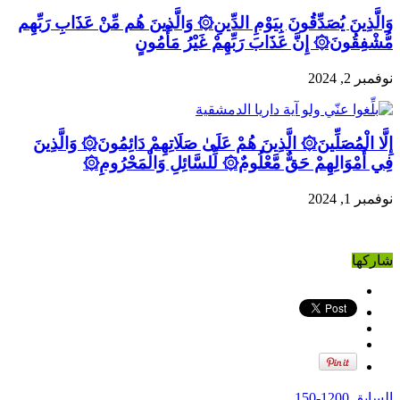
وَالَّذِينَ يُصَدِّقُونَ بِيَوْمِ الدِّينِ۞ وَالَّذِينَ هُم مِّنْ عَذَابِ رَبِّهِم
مُّشْفِقُونَ۞ إِنَّ عَذَابَ رَبِّهِمْ غَيْرُ مَأْمُونٍ
نوفمبر 2, 2024
إِلَّا الْمُصَلِّينَ۞ الَّذِينَ هُمْ عَلَىٰ صَلَاتِهِمْ دَائِمُونَ۞ وَالَّذِينَ
فِي أَمْوَالِهِمْ حَقٌّ مَّعْلُومٌ۞ لِّلسَّائِلِ وَالْمَحْرُومِ۞
نوفمبر 1, 2024
شاركها
السابق
1200-150