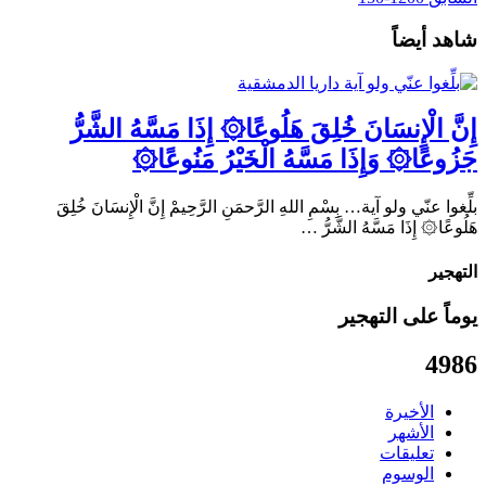
شاهد أيضاً
إِنَّ الْإِنسَانَ خُلِقَ هَلُوعًا۞ إِذَا مَسَّهُ الشَّرُّ
جَزُوعًا۞ وَإِذَا مَسَّهُ الْخَيْرُ مَنُوعًا۞
بلِّغوا عنّي ولو آية… بِسْمِ اللهِ الرَّحمَنِ الرَّحِيمْ إِنَّ الْإِنسَانَ خُلِقَ
هَلُوعًا۞ إِذَا مَسَّهُ الشَّرُّ …
التهجير
يوماً على التهجير
4986
الأخيرة
الأشهر
تعليقات
الوسوم