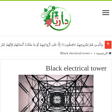
وَالَّذِينَ هُمْ لِفُرُوجِهِمْ حَافِظُونَ۞ إِلَّا عَلَىٰ أَزْوَاجِهِمْ أَوْ مَا مَلَكَتْ أَيْمَانُهُمْ فَإِنَّهُمْ غَيْ
الرئيسية
»
»
Black electrical tower
Black electrical tower