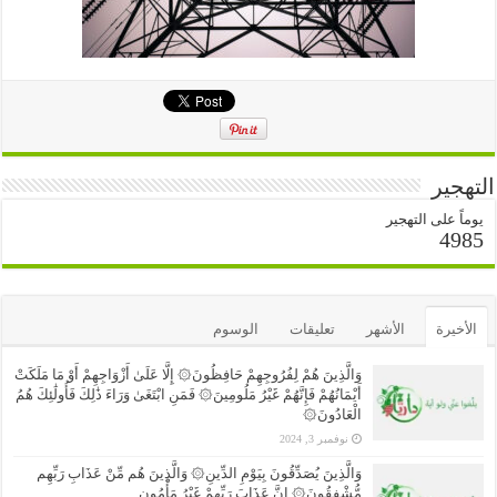
التهجير
يوماً على التهجير
4985
الأخيرة
الأشهر
تعليقات
الوسوم
وَالَّذِينَ هُمْ لِفُرُوجِهِمْ حَافِظُونَ۞ إِلَّا عَلَىٰ أَزْوَاجِهِمْ أَوْ مَا مَلَكَتْ
أَيْمَانُهُمْ فَإِنَّهُمْ غَيْرُ مَلُومِينَ۞ فَمَنِ ابْتَغَىٰ وَرَاءَ ذَٰلِكَ فَأُولَٰئِكَ هُمُ
الْعَادُونَ۞
نوفمبر 3, 2024
وَالَّذِينَ يُصَدِّقُونَ بِيَوْمِ الدِّينِ۞ وَالَّذِينَ هُم مِّنْ عَذَابِ رَبِّهِم
مُّشْفِقُونَ۞ إِنَّ عَذَابَ رَبِّهِمْ غَيْرُ مَأْمُونٍ