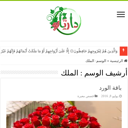
وَالَّذِينَ هُمْ لِفُرُوجِهِمْ حَافِظُونَ۞ إِلَّا عَلَىٰ أَزْوَاجِهِمْ أَوْ مَا مَلَكَتْ أَيْمَانُهُمْ فَإِنَّهُمْ غَيْ
الرئيسية
»
الوسم:
الملك
أرشيف الوسم :
الملك
باقة الورد
يوليو 8, 2016
قصص معبرة