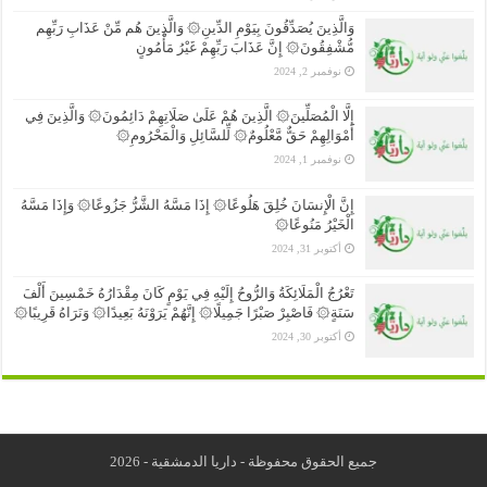
وَالَّذِينَ يُصَدِّقُونَ بِيَوْمِ الدِّينِ۞ وَالَّذِينَ هُم مِّنْ عَذَابِ رَبِّهِم
مُّشْفِقُونَ۞ إِنَّ عَذَابَ رَبِّهِمْ غَيْرُ مَأْمُونٍ
نوفمبر 2, 2024
إِلَّا الْمُصَلِّينَ۞ الَّذِينَ هُمْ عَلَىٰ صَلَاتِهِمْ دَائِمُونَ۞ وَالَّذِينَ فِي
أَمْوَالِهِمْ حَقٌّ مَّعْلُومٌ۞ لِّلسَّائِلِ وَالْمَحْرُومِ۞
نوفمبر 1, 2024
إِنَّ الْإِنسَانَ خُلِقَ هَلُوعًا۞ إِذَا مَسَّهُ الشَّرُّ جَزُوعًا۞ وَإِذَا مَسَّهُ
الْخَيْرُ مَنُوعًا۞
أكتوبر 31, 2024
تَعْرُجُ الْمَلَائِكَةُ وَالرُّوحُ إِلَيْهِ فِي يَوْمٍ كَانَ مِقْدَارُهُ خَمْسِينَ أَلْفَ
سَنَةٍ۞ فَاصْبِرْ صَبْرًا جَمِيلًا۞ إِنَّهُمْ يَرَوْنَهُ بَعِيدًا۞ وَنَرَاهُ قَرِيبًا۞
أكتوبر 30, 2024
جميع الحقوق محفوظة - داريا الدمشقية - 2026