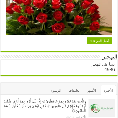
أكمل القراءة »
التهجير
يوماً على التهجير
4986
الأخيرة
الأشهر
تعليقات
الوسوم
وَالَّذِينَ هُمْ لِفُرُوجِهِمْ حَافِظُونَ۞ إِلَّا عَلَىٰ أَزْوَاجِهِمْ أَوْ مَا مَلَكَتْ
أَيْمَانُهُمْ فَإِنَّهُمْ غَيْرُ مَلُومِينَ۞ فَمَنِ ابْتَغَىٰ وَرَاءَ ذَٰلِكَ فَأُولَٰئِكَ هُمُ
الْعَادُونَ۞
نوفمبر 3, 2024