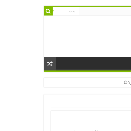
ادُونَ۞