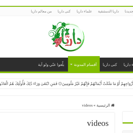
ديدنا
داريا الدمشقية
علماء داريا
كنى داريا
من معالم داريا
 داريا
كنى داريا
أقسام المدونة
بلِّغوا عنّي ولو آية
وَاجِهِمْ أَوْ مَا مَلَكَتْ أَيْمَانُهُمْ فَإِنَّهُمْ غَيْرُ مَلُومِينَ۞ فَمَنِ ابْتَغَىٰ وَرَاءَ ذَٰلِكَ فَأُولَٰئِكَ هُمُ الْعَ
 مِّنْ عَذَابِ رَبِّهِم مُّشْفِقُونَ۞ إِنَّ عَذَابَ رَبِّهِمْ غَيْرُ مَأْمُونٍ
ائِمُونَ۞ وَالَّذِينَ فِي أَمْوَالِهِمْ حَقٌّ مَّعْلُومٌ۞ لِّلسَّائِلِ وَالْمَحْرُومِ۞
الرئيسية
»
videos
 جَزُوعًا۞ وَإِذَا مَسَّهُ الْخَيْرُ مَنُوعًا۞
videos
 مِقْدَارُهُ خَمْسِينَ أَلْفَ سَنَةٍ۞ فَاصْبِرْ صَبْرًا جَمِيلًا۞ إِنَّهُمْ يَرَوْنَهُ بَعِيدًا۞ وَنَرَاهُ قَرِيبًا۞