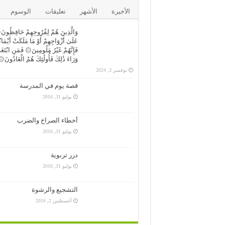
الأخيرة
الأشهر
تعليقات
الوسوم
وَالَّذِينَ هُمْ لِفُرُوجِهِمْ حَافِظُونَ۞ 
عَلَىٰ أَزْوَاجِهِمْ أَوْ مَا مَلَكَتْ أَيْمَان
فَإِنَّهُمْ غَيْرُ مَلُومِينَ۞ فَمَنِ ابْتَغَ
وَرَاءَ ذَٰلِكَ فَأُولَٰئِكَ هُمُ الْعَادُونَ
نوفمبر 3, 2024
قصة يوم في المدرسة
يوليو 31, 2016
أخطاء الصراخ والضرب
يوليو 31, 2016
درر تربوية
يوليو 31, 2016
التشجيع والرشوة
أغسطس 2, 2016