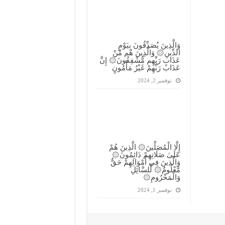
وَالَّذِينَ يُصَدِّقُونَ بِيَوْمِ
الدِّينِ۞ وَالَّذِينَ هُم مِّنْ
عَذَابِ رَبِّهِم مُّشْفِقُونَ۞ إِنَّ
عَذَابَ رَبِّهِمْ غَيْرُ مَأْمُونٍ
نوفمبر 2, 2024
إِلَّا الْمُصَلِّينَ۞ الَّذِينَ هُمْ
عَلَىٰ صَلَاتِهِمْ دَائِمُونَ۞
وَالَّذِينَ فِي أَمْوَالِهِمْ حَقٌّ
مَّعْلُومٌ۞ لِّلسَّائِلِ
وَالْمَحْرُومِ۞
نوفمبر 1, 2024