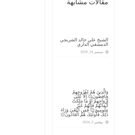
مقالات مشابهة
الشيخ علي خالد الشربجي
الدمشقي الداري
سبتمبر 14, 2019
وَالَّذِينَ هُمْ لِفُرُوجِهِمْ
حَافِظُونَ۞ إِلَّا عَلَىٰ
أَزْوَاجِهِمْ أَوْ مَا مَلَكَتْ
أَيْمَانُهُمْ فَإِنَّهُمْ غَيْرُ
مَلُومِينَ۞ فَمَنِ ابْتَغَىٰ وَرَاءَ
ذَٰلِكَ فَأُولَٰئِكَ هُمُ الْعَادُونَ۞
نوفمبر 3, 2024