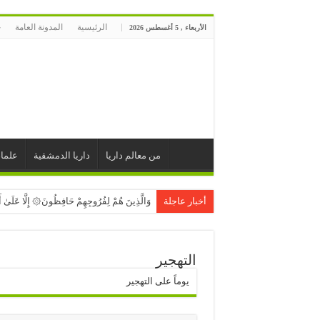
الرئيسية
المدونة العامة
ج
الأربعاء , 5 أغسطس 2026
من معالم داريا
داريا الدمشقية
علماء
أخبار عاجلة
وَالَّذِينَ هُمْ لِفُرُوجِهِمْ حَافِظُونَ۞ إِلَّا عَلَىٰ أَزْ
وَالَّذِينَ يُصَدِّقُونَ بِيَوْمِ الدِّينِ۞ وَالَّذِينَ هُم
إِلَّا الْمُصَلِّينَ۞ الَّذِينَ هُمْ عَلَىٰ صَلَاتِهِمْ دَ
التهجير
إِنَّ الْإِنسَانَ خُلِقَ هَلُوعًا۞ إِذَا مَسَّهُ الشَّرُّ
يوماً على التهجير
تَعْرُجُ الْمَلَائِكَةُ وَالرُّوحُ إِلَيْهِ فِي يَوْمٍ كَانَ